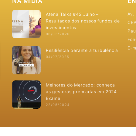
NA MÍDIA
EN
Av.
Atena Talks #42 Julho –
Resultados dos nossos fundos de
CEP
investimentos
Pau
06/03/2026
Fon
E-m
Resiliência perante a turbulência
04/07/2025
Melhores do Mercado: conheça
as gestoras premiadas em 2024 |
Exame
22/05/2024