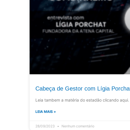
Cabeça de Gestor com Lígia Porcha
Leia tambem a matéria do estadão clicando aqui.
LEIA MAIS »
28/09/2023
Nenhum comentário